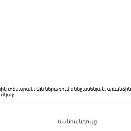
եցիկ տեսարան։ Այն ներառում է ննջասենյակ, առանձ
ակալ։
Սանհանգույց