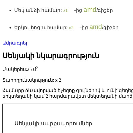
amd
Մեկ անձի համար:
-ից
/գիշեր
x1
amd
Երկու հոգու համար:
-ից
/գիշեր
x2
Ամրագրել
Սենյակի նկարագրություն
2
Մակերես:
25 մ
Տարողունակություն:
x
2
Համարը ձևավորված է չեզոք գույներով և ունի գեղ
երկտեղանի կամ 2 հարմարավետ մեկտեղանի մահճ
Սենյակի սարքավորումներ